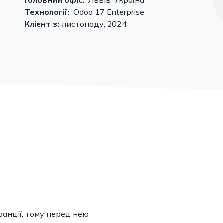
Головний офіс:
Львів, Україна
Технології:
Odoo 17 Enterprise
Клієнт з:
листопаду, 2024
анції, тому перед нею