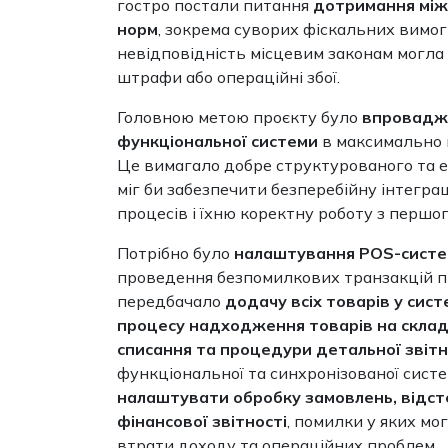
гостро постали питання
дотримання між
норм
, зокрема суворих фіскальних вимог
невідповідність місцевим законам могла
штрафи або операційні збої.
Головною метою проєкту було
впровадж
функціональної системи
в максимально м
Це вимагало добре структурованого та 
міг би забезпечити безперебійну інтеграц
процесів і їхню коректну роботу з першог
Потрібно було
налаштування POS-сист
проведення безпомилкових транзакцій пі
передбачало
додачу всіх товарів у сис
процесу надходження товарів на склад
списання та процедури детальної звітн
функціональної та синхронізованої сист
налаштувати обробку замовлень, відсте
фінансової звітності
, помилки у яких мо
втрати доходу та операційних проблем.