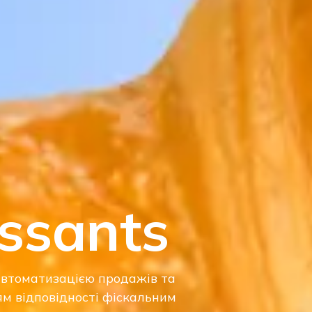
issants
автоматизацією продажів та
м відповідності фіскальним