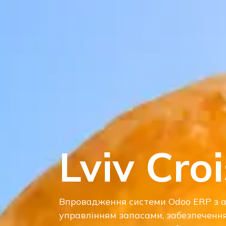
Lviv Cro
Впровадження системи Odoo ERP з 
управлінням запасами, забезпечення