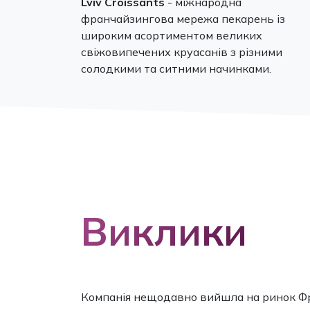
Lviv Croissants
- міжнародна
франчайзингова мережа пекарень із
широким асортиментом великих
свіжовипечених круасанів з різними
солодкими та ситними начинками.
Виклики
Компанія нещодавно вийшла на ринок Фр