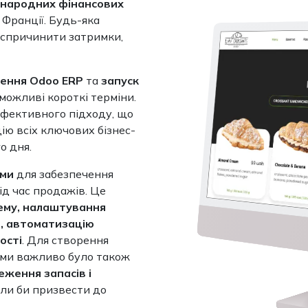
народних фінансових
 Франції. Будь-яка
 спричинити затримки,
ення Odoo ERP
та
запуск
ожливі короткі терміни.
ефективного підходу, що
ію всіх ключових бізнес-
о дня.
еми
для забезпечення
д час продажів. Це
тему, налаштування
, автоматизацію
ості
. Для створення
еми важливо було також
ження запасів і
гли би призвести до