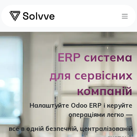
Skip to Content
ERP система
для сервісних
компаній
Налаштуйте Odoo ERP і керуйте
операціями легко —
все в одній безпечній, централізованій