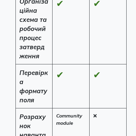
Організа
✔
✔
ційна
схема та
робочий
процес
затверд
ження
Перевірк
✔
✔
а
формату
поля
Розраху
Community
❌
module
нок
наванта