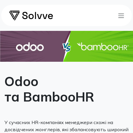
Skip to Content
Odoo
та BambooHR
У сучасних HR-компаніях менеджери схожі на
досвідчених жонглерів, які збалансовують широкий