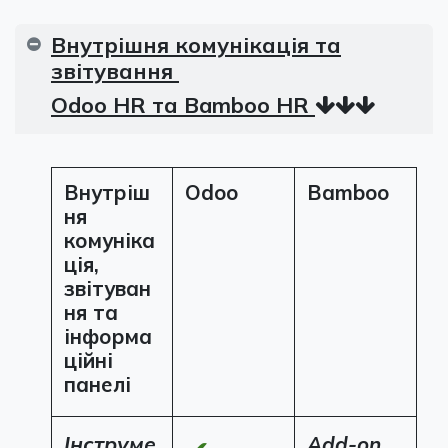
Внутрішня комунікація та
звітування
Odoo HR та Bamboo HR
Внутріш
Odoo
Bamboo
ня
комуніка
ція,
звітуван
ня та
інформа
ційні
панелі
Інструме
Add-on