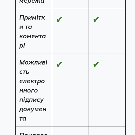
мережа
Примітк
✔
✔
и та
комента
рі
Можливі
✔
✔
сть
електро
нного
підпису
докумен
та
Приладо