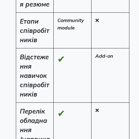
я резюме
Етапи
Community
❌
module
співробіт
ників
Відстеже
Add-on
✔
ння
навичок
співробіт
ників
Перелік
❌
✔
обладна
ння
(наприкл