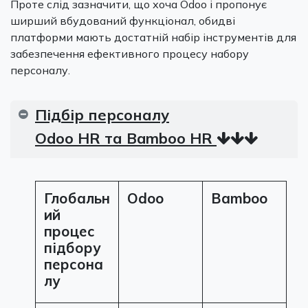
Проте слід зазначити, що хоча Odoo і пропонує
ширший вбудований функціонал, обидві
платформи мають достатній набір інструментів для
забезпечення ефективного процесу набору
персоналу.
Підбір персоналу
Odoo HR та Bamboo HR
Глобальн
Odoo
Bamboo
ий
процес
підбору
персона
лу