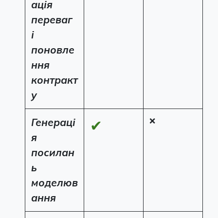
ація
переваг
і
поновле
ння
контракт
у
Генераці
❌
✔
я
посилан
ь
моделюв
ання