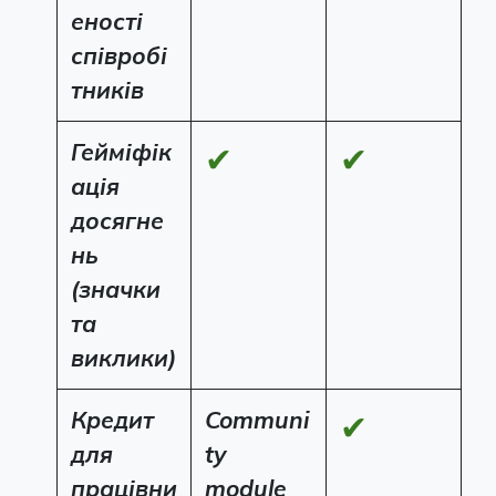
еності
співробі
тників
Гейміфік
✔
✔
ація
досягне
нь
(значки
та
виклики)
Кредит
Communi
✔
для
ty
працівни
module