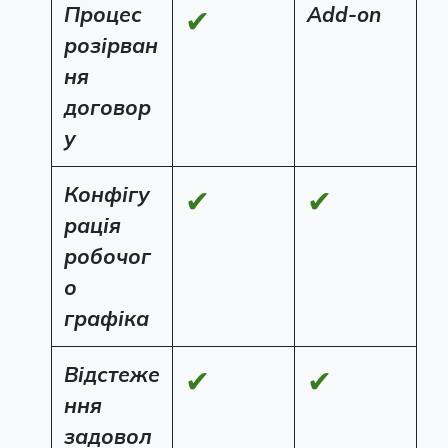
Процес
Add-on
✔
розірван
ня
договор
у
Конфігу
✔
✔
рація
робочог
о
графіка
Відстеже
✔
✔
ння
задовол