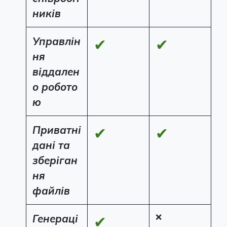
ників
Управлін
✔
✔
ня
віддален
о робото
ю
Приватні
✔
✔
дані та
зберіган
ня
файлів
Генераці
❌
✔