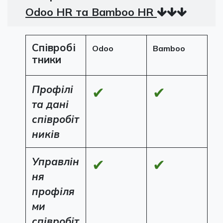
Odoo HR та Bamboo HR
Співробі
Odoo
Bamboo
тники
Профілі
✔
✔
та дані
співробіт
ників
Управлін
✔
✔
ня
профіля
ми
співробіт