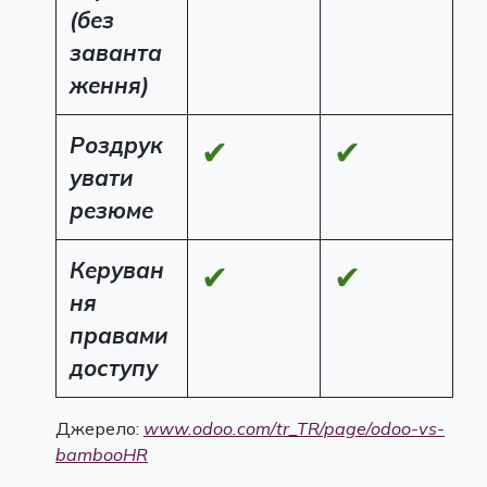
(без
заванта
ження)
Роздрук
✔
✔
увати
резюме
Керуван
✔
✔
ня
правами
доступу
Джерело:
www.odoo.com/tr_TR/page/odoo-vs-
bambooHR