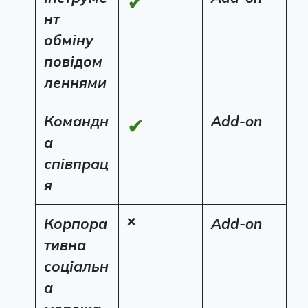
✔
нт
обміну
повідом
леннями
Командн
Add-on
✔
а
співпрац
я
Корпора
❌
Add-on
тивна
соціальн
а