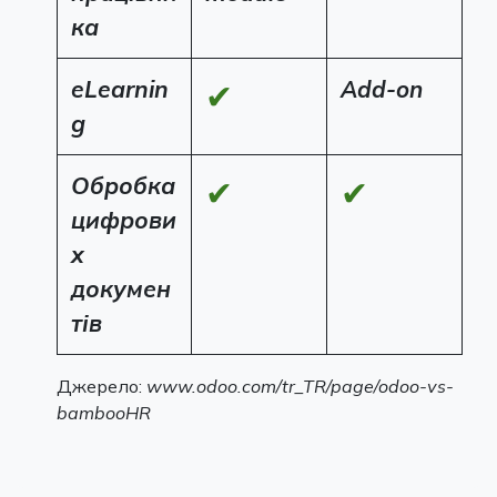
ка
eLearnin
Add-on
✔
g
Обробка
✔
✔
цифрови
х
докумен
тів
Джерело:
www.odoo.com/tr_TR/page/odoo-vs-
bambooHR